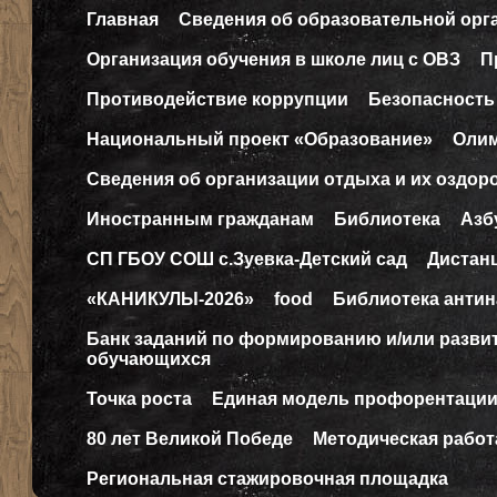
Главная
Сведения об образовательной орг
Организация обучения в школе лиц с ОВЗ
П
Противодействие коррупции
Безопасность
Национальный проект «Образование»
Оли
Сведения об организации отдыха и их оздор
Иностранным гражданам
Библиотека
Азб
СП ГБОУ СОШ с.Зуевка-Детский сад
Дистан
«КАНИКУЛЫ-2026»
food
Библиотека антин
Банк заданий по формированию и/или разв
обучающихся
Точка роста
Единая модель профорентаци
80 лет Великой Победе
Методическая работ
Региональная стажировочная площадка