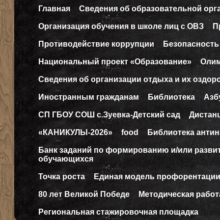
Главная
Сведения об образовательной орг
Организация обучения в школе лиц с ОВЗ
П
Противодействие коррупции
Безопасность
Национальный проект «Образование»
Оли
Сведения об организации отдыха и их оздор
Иностранным гражданам
Библиотека
Азб
СП ГБОУ СОШ с.Зуевка-Детский сад
Дистан
«КАНИКУЛЫ-2026»
food
Библиотека антин
Банк заданий по формированию и/или разв
обучающихся
Точка роста
Единая модель профорентаци
80 лет Великой Победе
Методическая работ
Региональная стажировочная площадка