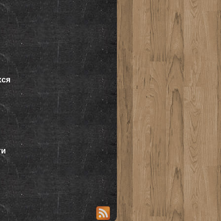
хся
ти