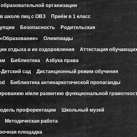
 образовательной организации
в школе лиц с ОВЗ
Приём в 1 класс
рупции
Безопасность
Родительская
 «Образование»
Олимпиады
ции отдыха и их оздоровления
Аттестация обучающи
ам
Библиотека
Азбука права
-Детский сад
Дистанционный режим обучения
od
Библиотека антинаркотической пропаганды
ированию и/или развитию функциональной грамотнос
модель профорентации
Школьный музей
Методическая работа
вочная площадка