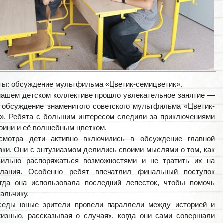
ты: обсуждение мультфильма «Цветик-семицветик».
нашем детском коллективе прошло увлекательное занятие —
 обсуждение знаменитого советского мультфильма «Цветик-
». Ребята с большим интересом следили за приключениями
роини и её волшебным цветком.
смотра дети активно включились в обсуждение главной
зки. Они с энтузиазмом делились своими мыслями о том, как
вильно распоряжаться возможностями и не тратить их на
лания. Особенно ребят впечатлил финальный поступок
огда она использовала последний лепесток, чтобы помочь
альчику.
седы юные зрители провели параллели между историей и
изнью, рассказывая о случаях, когда они сами совершали