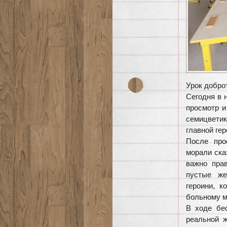
Урок добро
Сегодня в 
просмотр и
семицветик
главной ге
После про
морали ска
важно пра
пустые же
героини, к
больному м
В ходе бе
реальной ж