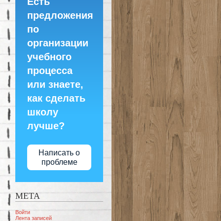
Есть
предложения
по
организации
учебного
процесса
или знаете,
как сделать
школу
лучше?
Написать о
проблеме
МЕТА
Войти
Лента записей