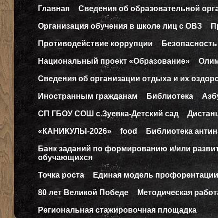
Главная
Сведения об образовательной орг
Организация обучения в школе лиц с ОВЗ
П
Противодействие коррупции
Безопасность
Национальный проект «Образование»
Оли
Сведения об организации отдыха и их оздор
Иностранным гражданам
Библиотека
Азб
СП ГБОУ СОШ с.Зуевка-Детский сад
Дистан
«КАНИКУЛЫ-2026»
food
Библиотека антин
Банк заданий по формированию и/или разв
обучающихся
Точка роста
Единая модель профорентаци
80 лет Великой Победе
Методическая работ
Региональная стажировочная площадка