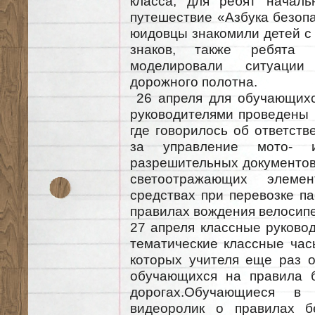
класса, для ребят началь
путешествие «Азбука безопа
юидовцы знакомили детей с
знаков, также ребята 
моделировали ситуации
дорожного полотна.
26 апреля для обучающихс
руководителями проведены 
где говорилось об ответств
за управление мото- и
разрешительных документов
светоотражающих элеме
средствах при перевозке п
правилах вождения велосип
27 апреля классные руковод
тематические классные час
которых учителя еще раз 
обучающихся на правила б
дорогах.Обучающиеся в
видеоролик о правилах б