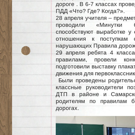
дороге . В 6-7 классах пров
ПДД «Что? Где? Когда?».
28 апреля учителя – предме
проводили «Минутки бе
способствуют выработке у 
отношения к поступкам с
нарушающих Правила дорож
29 апреля ребята 4 класс
правилами, провели ко
подготовили выставку плака
движения для первоклассник
Были проведены родительс
классные руководители по
ДТП в районе и Самарско
родителям по правилам б
дорогах.