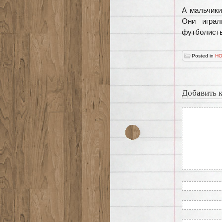
А мальчики
Они играл
футболисты
Posted in
НО
Добавить 