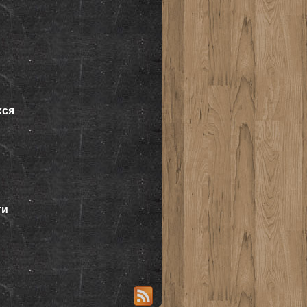
хся
ти