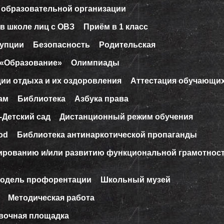
 образовательной организации
в школе лиц с ОВЗ
Приём в 1 класс
рупции
Безопасность
Родительская
 «Образование»
Олимпиады
ции отдыха и их оздоровления
Аттестация обучающи
ам
Библиотека
Азбука права
-Детский сад
Дистанционный режим обучения
od
Библиотека антинаркотической пропаганды
ированию и/или развитию функциональной грамотнос
модель профорентации
Школьный музей
Методическая работа
вочная площадка