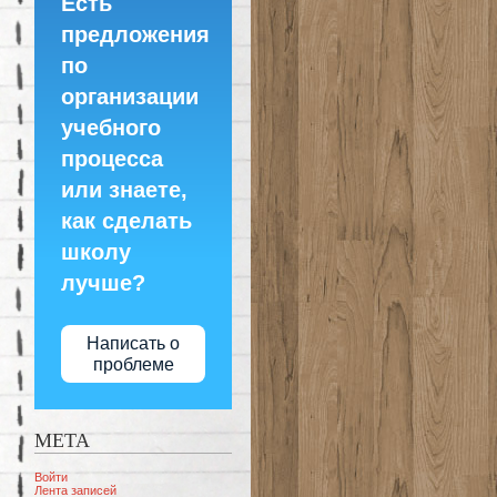
Есть
предложения
по
организации
учебного
процесса
или знаете,
как сделать
школу
лучше?
Написать о
проблеме
МЕТА
Войти
Лента записей