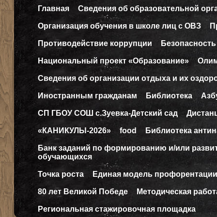
Главная
Сведения об образовательной орг
Организация обучения в школе лиц с ОВЗ
П
Противодействие коррупции
Безопасность
Национальный проект «Образование»
Оли
Сведения об организации отдыха и их оздор
Иностранным гражданам
Библиотека
Азб
СП ГБОУ СОШ с.Зуевка-Детский сад
Дистан
«КАНИКУЛЫ-2026»
food
Библиотека антин
Банк заданий по формированию и/или разв
обучающихся
Точка роста
Единая модель профорентаци
80 лет Великой Победе
Методическая работ
Региональная стажировочная площадка