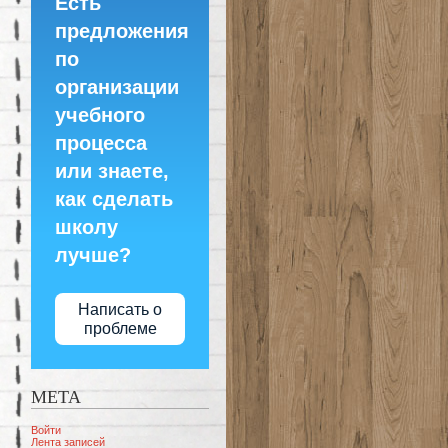
Есть
предложения
по
организации
учебного
процесса
или знаете,
как сделать
школу
лучше?
Написать о
проблеме
МЕТА
Войти
Лента записей