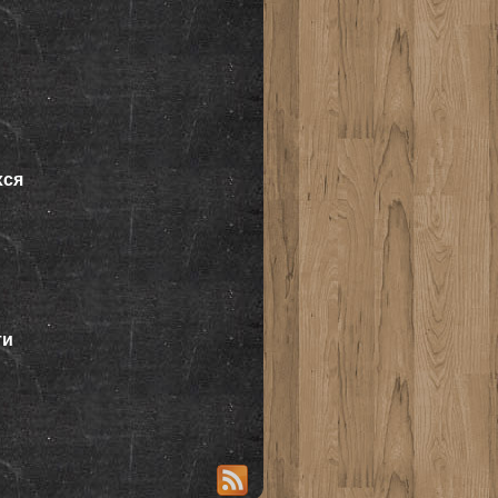
хся
ти