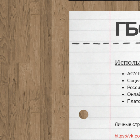
ГБ
Исполь
АСУ
Социа
Росси
Онлай
Платф
Личные стр
https://vk.