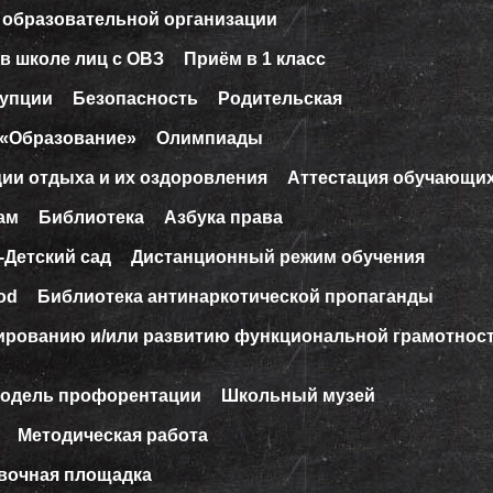
 образовательной организации
в школе лиц с ОВЗ
Приём в 1 класс
рупции
Безопасность
Родительская
 «Образование»
Олимпиады
ции отдыха и их оздоровления
Аттестация обучающи
ам
Библиотека
Азбука права
-Детский сад
Дистанционный режим обучения
od
Библиотека антинаркотической пропаганды
ированию и/или развитию функциональной грамотнос
модель профорентации
Школьный музей
Методическая работа
вочная площадка