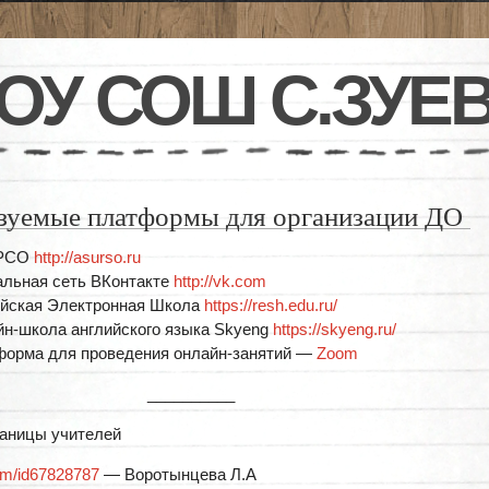
ОУ СОШ С.ЗУЕ
зуемые платформы для организации ДО
 РСО
http://asurso.ru
льная сеть ВКонтакте
http://vk.com
йская Электронная Школа
https://resh.edu.ru/
н-школа английского языка Skyeng
https://skyeng.ru/
орма для проведения онлайн-занятий —
Zoom
__________
аницы учителей
com/id67828787
— Воротынцева Л.А