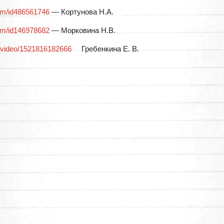
com/id486561746
— Кортунова Н.А.
com/id146978682
— Морковина Н.В.
ru/video/1521816182666
Гребенкина Е. В.