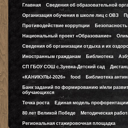
Главная
Сведения об образовательной орг
Организация обучения в школе лиц с ОВЗ
П
Противодействие коррупции
Безопасность
Национальный проект «Образование»
Оли
Сведения об организации отдыха и их оздор
Иностранным гражданам
Библиотека
Азб
СП ГБОУ СОШ с.Зуевка-Детский сад
Дистан
«КАНИКУЛЫ-2026»
food
Библиотека антин
Банк заданий по формированию и/или разв
обучающихся
Точка роста
Единая модель профорентаци
80 лет Великой Победе
Методическая работ
Региональная стажировочная площадка