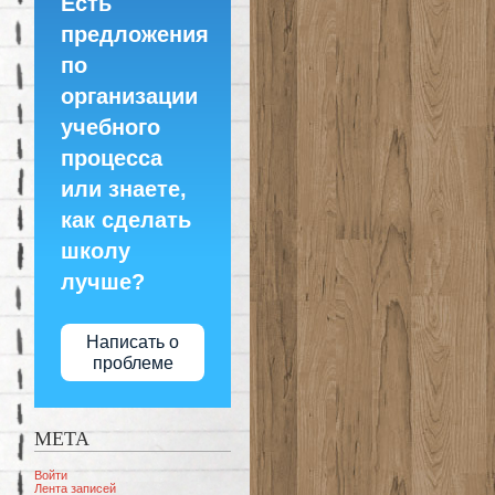
Есть
предложения
по
организации
учебного
процесса
или знаете,
как сделать
школу
лучше?
Написать о
проблеме
МЕТА
Войти
Лента записей