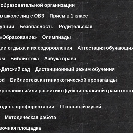
 образовательной организации
в школе лиц с ОВЗ
Приём в 1 класс
рупции
Безопасность
Родительская
 «Образование»
Олимпиады
ции отдыха и их оздоровления
Аттестация обучающи
ам
Библиотека
Азбука права
-Детский сад
Дистанционный режим обучения
od
Библиотека антинаркотической пропаганды
ированию и/или развитию функциональной грамотнос
модель профорентации
Школьный музей
Методическая работа
вочная площадка