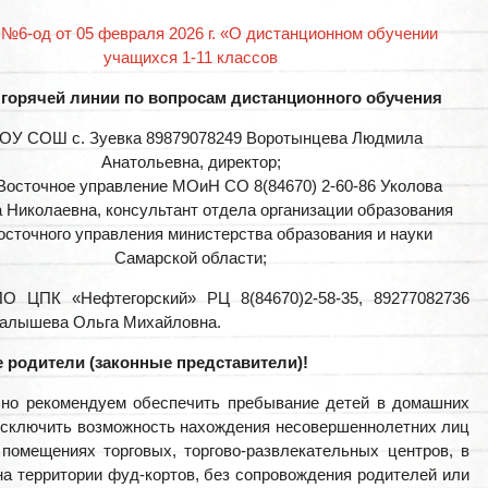
 №6-од от 05 февраля 2026 г. «О дистанционном обучении
учащихся 1-11 классов
горячей линии по вопросам дистанционного обучения
ОУ СОШ с. Зуевка 89879078249 Воротынцева Людмила
Анатольевна, директор;
осточное управление МОиН СО 8(84670) 2-60-86 Уколова
 Николаевна, консультант отдела организации образования
сточного управления министерства образования и науки
Самарской области;
 ЦПК «Нефтегорский» РЦ 8(84670)2-58-35, 89277082736
Малышева Ольга Михайловна.
 родители (законные представители)!
ьно рекомендуем обеспечить пребывание детей в домашних
исключить возможность нахождения несовершеннолетних лиц
 помещениях торговых, торгово-развлекательных центров, в
на территории фуд-кортов, без сопровождения родителей или