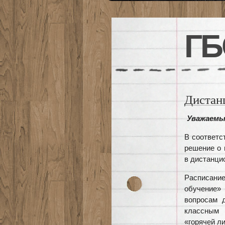
ГБ
Дистан
Уважаемы
В соответс
решение о 
в дистанци
Расписание
обучение»
вопросам 
классным 
«горячей л